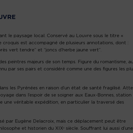
OUVRE
nt le paysage local. Conservé au Louvre sous le titre «
e croquis est accompagné de plusieurs annotations, dont :
près vert tendre” et “joncs d’herbe jaune vert”.
 des peintres majeurs de son temps. Figure du romantisme, a
nnu par ses pairs et considéré comme une des figures les pl
ans les Pyrénées en raison d’un état de santé fragilisé. Atte
 voyage dans l’espoir de se soigner aux Eaux-Bonnes, station
une véritable expédition, en particulier la traversé des
issé par Eugène Delacroix, mais ce déplacement peut être
ilosophe et historien du XIXᵉ siècle. Souffrant lui aussi d’une