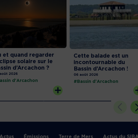
 et quand regarder
Cette balade est un
éclipse solaire sur le
incontournable du
ssin d’Arcachon ?
Bassin d’Arcachon !
août 2026
06 août 2026
assin d'Arcachon
#Bassin d'Arcachon
Actus
Émissions
Terre de Mers
Actus du SIB