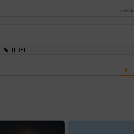
Conne
{}
[+]