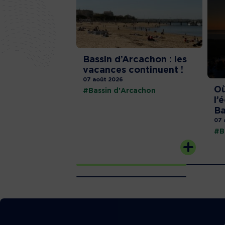
Bassin d’Arcachon : les
vacances continuent !
07 août 2026
Où
#Bassin d'Arcachon
l’
Ba
07 
#B