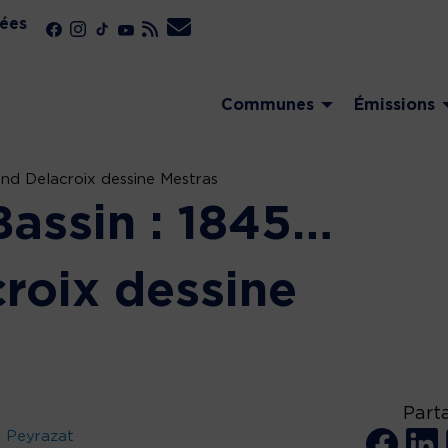
ées
Communes
Émissions
and Delacroix dessine Mestras
Bassin : 1845…
roix dessine
Part
u Peyrazat