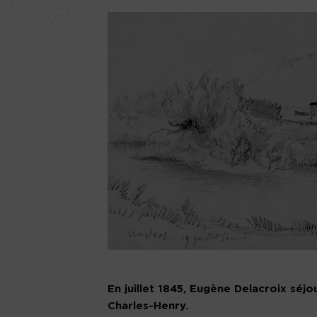
En juillet 1845, Eugène Delacroix séjo
Charles-Henry.