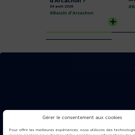
d’Arcachon ?
04 
04 août 2026
#B
#Bassin d'Arcachon
Gérer le consentement aux cookies
Pour offrir les meilleures expériences, nous utilisons des technologie