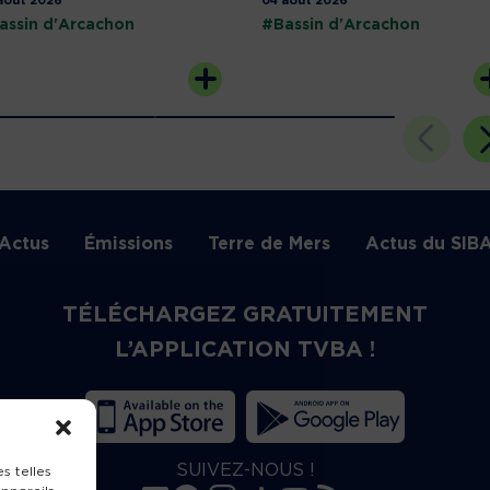
août 2026
04 août 2026
assin d'Arcachon
#Bassin d'Arcachon
Actus
Émissions
Terre de Mers
Actus du SIB
TÉLÉCHARGEZ GRATUITEMENT
L’APPLICATION TVBA !
SUIVEZ-NOUS !
s telles