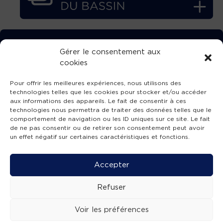
TÉLÉCHARGEZ GRATUITEMENT
Gérer le consentement aux
cookies
L’APPLICATION TVBA !
Pour offrir les meilleures expériences, nous utilisons des
technologies telles que les cookies pour stocker et/ou accéder
aux informations des appareils. Le fait de consentir à ces
technologies nous permettra de traiter des données telles que le
comportement de navigation ou les ID uniques sur ce site. Le fait
SUIVEZ-NOUS !
de ne pas consentir ou de retirer son consentement peut avoir
un effet négatif sur certaines caractéristiques et fonctions.
Charte de publication
-
Mentions légales
-
Accessibilité
-
Politique de confidentialité
-
Plan
Accepter
de site
-
SIBA
© 2026 création
Compos'it.
Refuser
Voir les préférences