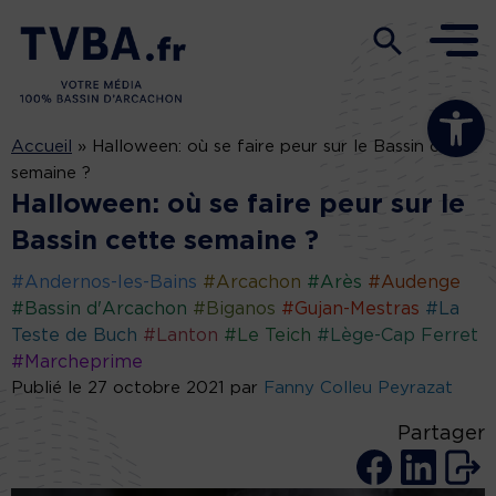
Ouvrir la b
Accueil
»
Halloween: où se faire peur sur le Bassin cette
semaine ?
Halloween: où se faire peur sur le
Bassin cette semaine ?
#Andernos-les-Bains
#Arcachon
#Arès
#Audenge
#Bassin d'Arcachon
#Biganos
#Gujan-Mestras
#La
Teste de Buch
#Lanton
#Le Teich
#Lège-Cap Ferret
#Marcheprime
Publié le 27 octobre 2021 par
Fanny Colleu Peyrazat
Partager