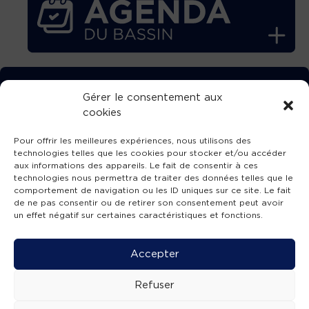
TÉLÉCHARGEZ GRATUITEMENT
Gérer le consentement aux
cookies
L’APPLICATION TVBA !
Pour offrir les meilleures expériences, nous utilisons des
technologies telles que les cookies pour stocker et/ou accéder
aux informations des appareils. Le fait de consentir à ces
technologies nous permettra de traiter des données telles que le
comportement de navigation ou les ID uniques sur ce site. Le fait
SUIVEZ-NOUS !
de ne pas consentir ou de retirer son consentement peut avoir
un effet négatif sur certaines caractéristiques et fonctions.
Charte de publication
-
Mentions légales
-
Accessibilité
-
Politique de confidentialité
-
Plan
Accepter
de site
-
SIBA
© 2026 création
Compos'it.
Refuser