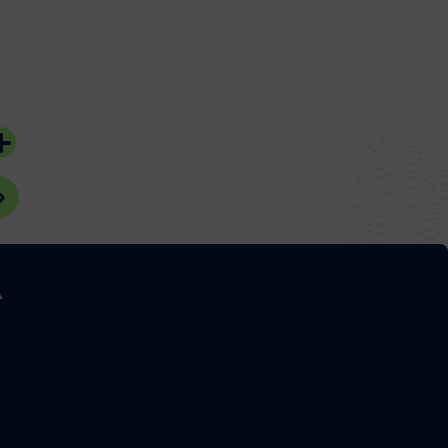
Mallet
04 août 2026
05 août 2026
#Bassin d'Arcach
#Bassin d'Arcachon
A