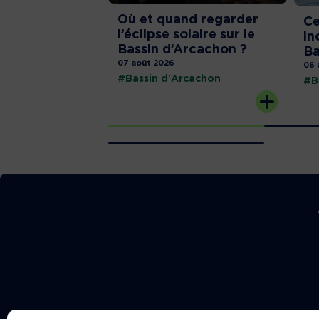
Où et quand regarder
Ce
l’éclipse solaire sur le
in
Bassin d’Arcachon ?
Ba
07 août 2026
06 
#Bassin d'Arcachon
#B