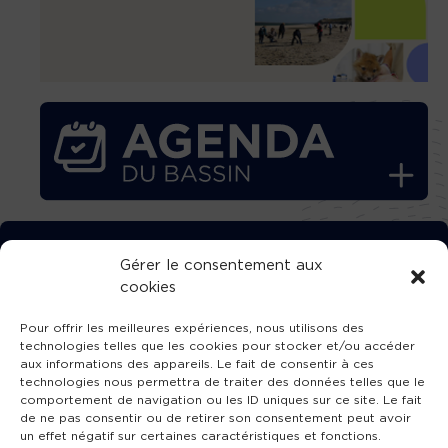
TÉLÉCHARGEZ GRATUITEMENT
Gérer le consentement aux
cookies
L’APPLICATION TVBA !
Pour offrir les meilleures expériences, nous utilisons des
technologies telles que les cookies pour stocker et/ou accéder
aux informations des appareils. Le fait de consentir à ces
technologies nous permettra de traiter des données telles que le
comportement de navigation ou les ID uniques sur ce site. Le fait
SUIVEZ-NOUS !
de ne pas consentir ou de retirer son consentement peut avoir
un effet négatif sur certaines caractéristiques et fonctions.