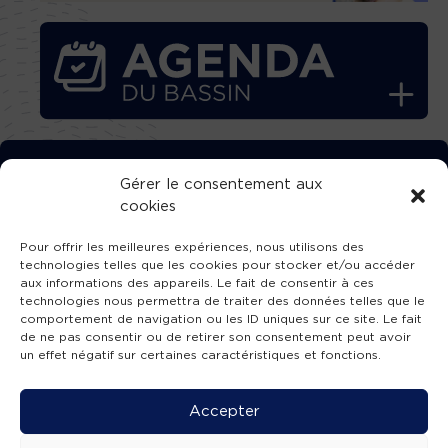
TÉLÉCHARGEZ GRATUITEMENT
Gérer le consentement aux
cookies
L’APPLICATION TVBA !
Pour offrir les meilleures expériences, nous utilisons des
technologies telles que les cookies pour stocker et/ou accéder
aux informations des appareils. Le fait de consentir à ces
technologies nous permettra de traiter des données telles que le
comportement de navigation ou les ID uniques sur ce site. Le fait
SUIVEZ-NOUS !
de ne pas consentir ou de retirer son consentement peut avoir
un effet négatif sur certaines caractéristiques et fonctions.
Charte de publication
-
Mentions légales
-
Accessibilité
-
Politique de confidentialité
-
Plan
Accepter
de site
-
SIBA
© 2026 création
Compos'it.