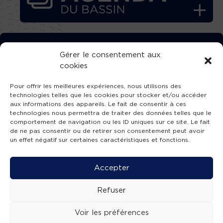
TÉLÉCHARGEZ GRATUITEMENT
Gérer le consentement aux
cookies
L’APPLICATION TVBA !
Pour offrir les meilleures expériences, nous utilisons des
technologies telles que les cookies pour stocker et/ou accéder
aux informations des appareils. Le fait de consentir à ces
technologies nous permettra de traiter des données telles que le
comportement de navigation ou les ID uniques sur ce site. Le fait
SUIVEZ-NOUS !
de ne pas consentir ou de retirer son consentement peut avoir
un effet négatif sur certaines caractéristiques et fonctions.
Charte de publication
-
Mentions légales
-
Accessibilité
-
Politique de confidentialité
-
Plan
Accepter
de site
-
SIBA
© 2026 création
Compos'it.
Refuser
Voir les préférences