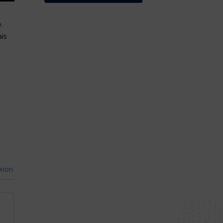
.
is
xion