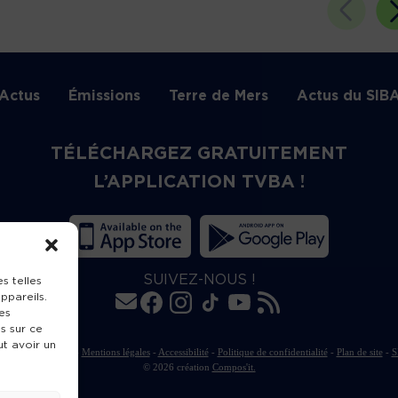
Actus
Émissions
Terre de Mers
Actus du SIB
TÉLÉCHARGEZ GRATUITEMENT
L’APPLICATION TVBA !
SUIVEZ-NOUS !
s telles
ppareils.
es
s sur ce
ut avoir un
rte de publication
-
Mentions légales
-
Accessibilité
-
Politique de confidentialité
-
Plan de site
-
S
© 2026 création
Compos'it.