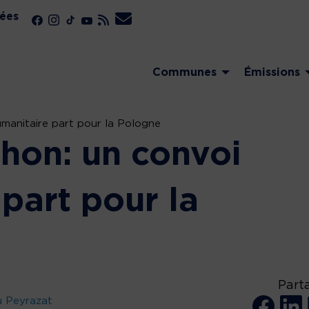
ées
Communes
Émissions
umanitaire part pour la Pologne
chon: un convoi
part pour la
Part
u Peyrazat