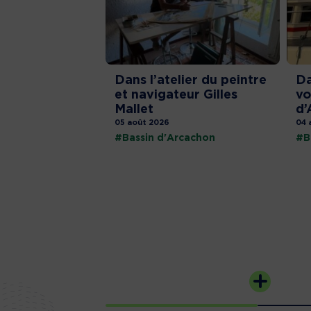
Dans l’atelier du peintre
Da
et navigateur Gilles
vo
Mallet
d’
05 août 2026
04 
#Bassin d'Arcachon
#B