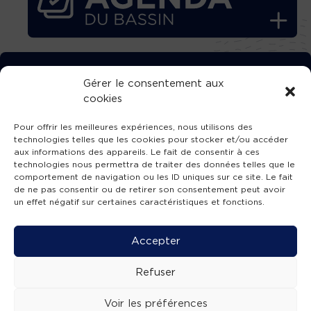
TÉLÉCHARGEZ GRATUITEMENT
Gérer le consentement aux
cookies
L’APPLICATION TVBA !
Pour offrir les meilleures expériences, nous utilisons des
technologies telles que les cookies pour stocker et/ou accéder
aux informations des appareils. Le fait de consentir à ces
technologies nous permettra de traiter des données telles que le
comportement de navigation ou les ID uniques sur ce site. Le fait
SUIVEZ-NOUS !
de ne pas consentir ou de retirer son consentement peut avoir
un effet négatif sur certaines caractéristiques et fonctions.
Charte de publication
-
Mentions légales
-
Accessibilité
-
Politique de confidentialité
-
Plan
Accepter
de site
-
SIBA
© 2026 création
Compos'it.
Refuser
Voir les préférences