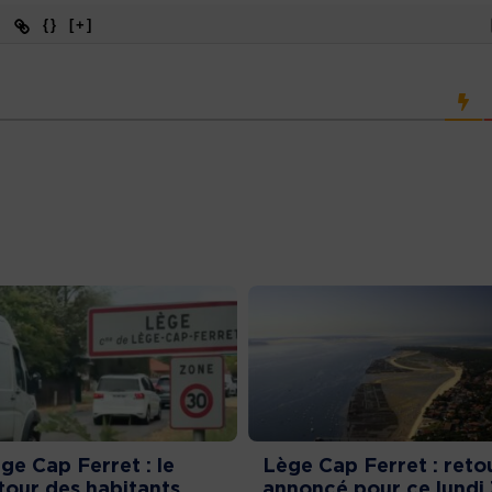
{}
[+]
ge Cap Ferret : le
Lège Cap Ferret : reto
tour des habitants
annoncé pour ce lundi 