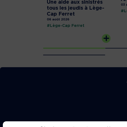
Une aide aux sinistrés
03 
tous les jeudis à Lège-
#L
Cap Ferret
06 août 2026
#Lège-Cap Ferret