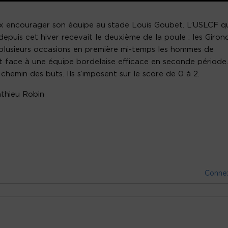
ux encourager son équipe au stade Louis Goubet. L’USLCF q
epuis cet hiver recevait le deuxième de la poule : les Giron
 plusieurs occasions en première mi-temps les hommes de
it face à une équipe bordelaise efficace en seconde période
 chemin des buts. Ils s’imposent sur le score de 0 à 2.
athieu Robin
Conne