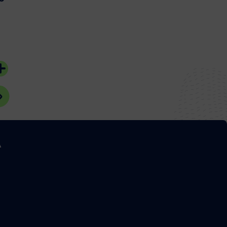
d’Arcachon
d’Arcachon
27 juillet 2026
26 juillet 2026
#Bassin d'Arcachon
#Bassin d'Arcach
A