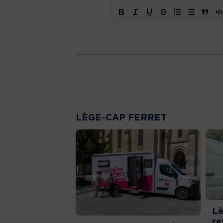
LÈGE-CAP FERRET
Lè
re