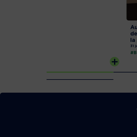
Au
de
la
31 j
#B