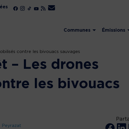
ées
Communes
Émissions
obilisés contre les bivouacs sauvages
t – Les drones
ntre les bivouacs
Part
u Peyrazat