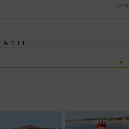
Conne
{}
[+]