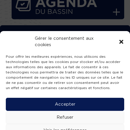
TÉLÉCHARGEZ GRATUITEMENT
Gérer le consentement aux
cookies
L’APPLICATION TVBA !
Pour offrir les meilleures expériences, nous utilisons des
technologies telles que les cookies pour stocker et/ou accéder
aux informations des appareils. Le fait de consentir à ces
technologies nous permettra de traiter des données telles que le
comportement de navigation ou les ID uniques sur ce site. Le fait
SUIVEZ-NOUS !
de ne pas consentir ou de retirer son consentement peut avoir
un effet négatif sur certaines caractéristiques et fonctions.
Charte de publication
-
Mentions légales
-
Accessibilité
-
Politique de confidentialité
-
Plan
Accepter
de site
-
SIBA
© 2026 création
Compos'it.
Refuser