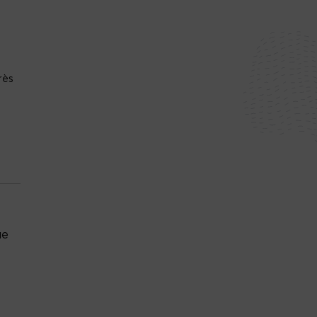
rès
ue