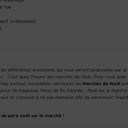
Maquillage
e rue
ment ci-dessous)
l
les différentes animations qui vous seront proposées par la
etc… C’est aussi l’heure des marchés de Noël. Pour vous aider
is surtout, inoubliable, retrouvez les
Marchés de Noël
prê
es pour de magiques fêtes de fin d’année… Noël sur le marché
reux et convivial à ne pas manquer afin de pérenniser l’espri
du père noël sur le marché !