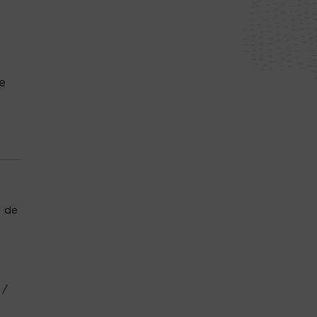
re
, de
 /