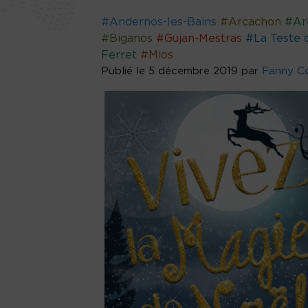
#Andernos-les-Bains
#Arcachon
#Ar
#Biganos
#Gujan-Mestras
#La Teste 
Ferret
#Mios
Publié le 5 décembre 2019 par
Fanny Co