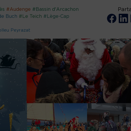
ès
#Audenge
#Bassin d'Arcachon
Part
de Buch
#Le Teich
#Lège-Cap
lleu Peyrazat