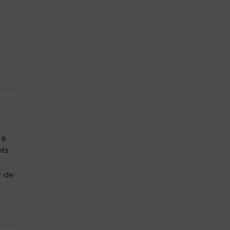
 à
ts
t de