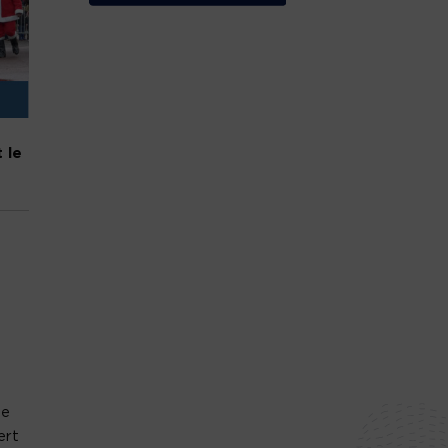
 le
le
ert