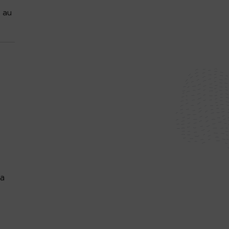
 au
la