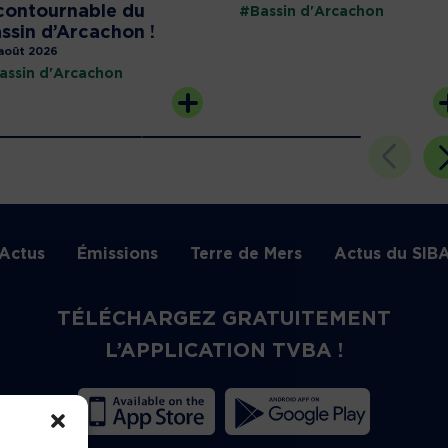
contournable du
#Bassin d'Arcachon
ssin d’Arcachon !
août 2026
assin d'Arcachon
Actus
Émissions
Terre de Mers
Actus du SIB
TÉLÉCHARGEZ GRATUITEMENT
L’APPLICATION TVBA !