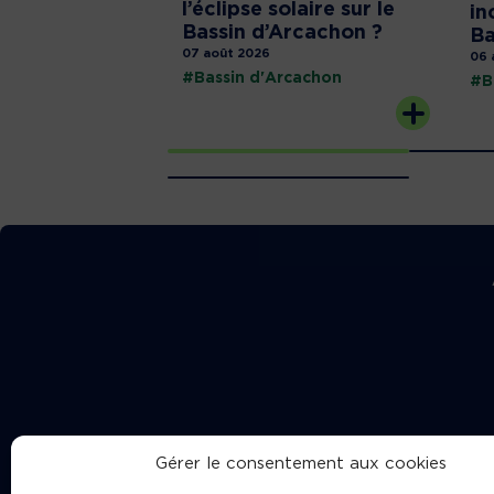
l’éclipse solaire sur le
in
Bassin d’Arcachon ?
Ba
07 août 2026
06 
#Bassin d'Arcachon
#B
Gérer le consentement aux cookies