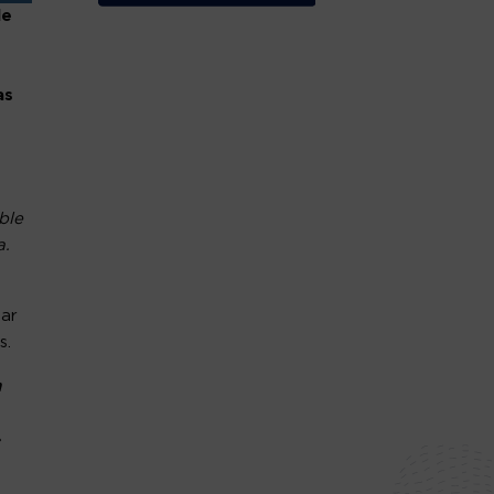
le
as
ble
a.
par
s.
n
»