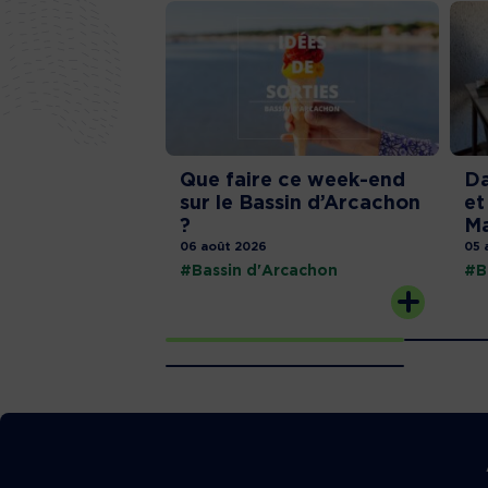
Que faire ce week-end
Da
sur le Bassin d’Arcachon
et
?
Ma
06 août 2026
05 
#Bassin d'Arcachon
#B