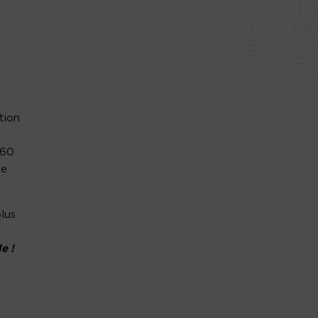
tion
 60
pe
lus
e !