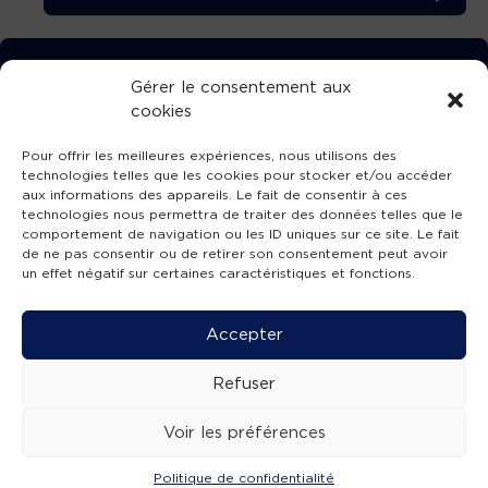
TÉLÉCHARGEZ GRATUITEMENT
Gérer le consentement aux
cookies
L’APPLICATION TVBA !
Pour offrir les meilleures expériences, nous utilisons des
technologies telles que les cookies pour stocker et/ou accéder
aux informations des appareils. Le fait de consentir à ces
technologies nous permettra de traiter des données telles que le
comportement de navigation ou les ID uniques sur ce site. Le fait
SUIVEZ-NOUS !
de ne pas consentir ou de retirer son consentement peut avoir
un effet négatif sur certaines caractéristiques et fonctions.
Charte de publication
-
Mentions légales
-
Accessibilité
-
Politique de confidentialité
-
Plan
Accepter
de site
-
SIBA
© 2026 création
Compos'it.
Refuser
Voir les préférences
Politique de confidentialité
ACTUS
ÉMISSIONS
AGENDA
WEBCAMS