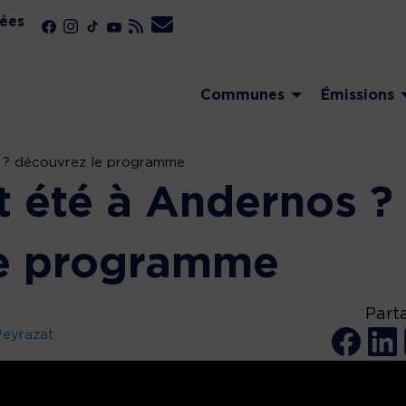
ées
Communes
Émissions
s ? découvrez le programme
t été à Andernos ?
le programme
Part
Peyrazat