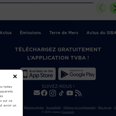
Actus
Émissions
Terre de Mers
Actus du SIB
TÉLÉCHARGEZ GRATUITEMENT
L’APPLICATION TVBA !
SUIVEZ-NOUS !
s telles
ppareils.
es
s sur ce
ut avoir un
rte de publication
-
Mentions légales
-
Accessibilité
-
Politique de confidentialité
-
Plan de site
-
S
© 2026 création
Compos'it.