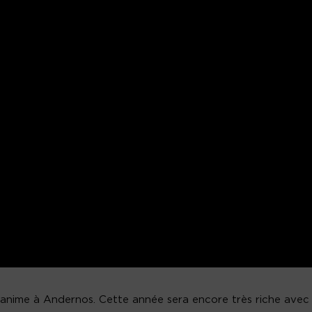
s’anime à Andernos. Cette année sera encore très riche avec