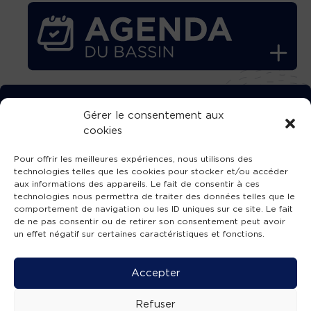
TÉLÉCHARGEZ GRATUITEMENT
Gérer le consentement aux
cookies
L’APPLICATION TVBA !
Pour offrir les meilleures expériences, nous utilisons des
technologies telles que les cookies pour stocker et/ou accéder
aux informations des appareils. Le fait de consentir à ces
technologies nous permettra de traiter des données telles que le
comportement de navigation ou les ID uniques sur ce site. Le fait
SUIVEZ-NOUS !
de ne pas consentir ou de retirer son consentement peut avoir
un effet négatif sur certaines caractéristiques et fonctions.
Charte de publication
-
Mentions légales
-
Accessibilité
-
Politique de confidentialité
-
Plan
Accepter
de site
-
SIBA
© 2026 création
Compos'it.
Refuser