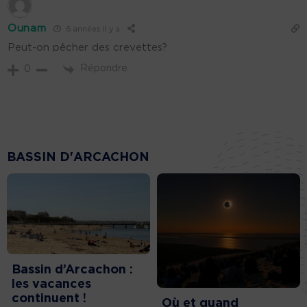
Ounam
6 années il y a
Peut-on pêcher des crevettes?
Répondre
0
BASSIN D'ARCACHON
Bassin d’Arcachon :
les vacances
continuent !
Où et quand