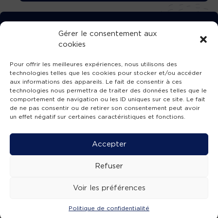
TÉLÉCHARGEZ GRATUITEMENT
Gérer le consentement aux
cookies
L’APPLICATION TVBA !
Pour offrir les meilleures expériences, nous utilisons des
technologies telles que les cookies pour stocker et/ou accéder
aux informations des appareils. Le fait de consentir à ces
technologies nous permettra de traiter des données telles que le
comportement de navigation ou les ID uniques sur ce site. Le fait
SUIVEZ-NOUS !
de ne pas consentir ou de retirer son consentement peut avoir
un effet négatif sur certaines caractéristiques et fonctions.
Charte de publication
-
Mentions légales
-
Accessibilité
-
Politique de confidentialité
-
Plan
Accepter
de site
-
SIBA
© 2026 création
Compos'it.
Refuser
Voir les préférences
Politique de confidentialité
ACTUS
ÉMISSIONS
AGENDA
WEBCAMS