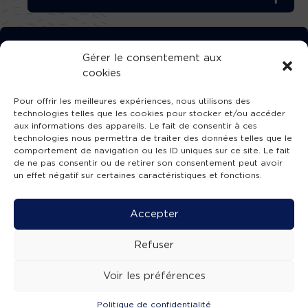
TÉLÉCHARGEZ GRATUITEMENT
Gérer le consentement aux
cookies
L’APPLICATION TVBA !
Pour offrir les meilleures expériences, nous utilisons des
technologies telles que les cookies pour stocker et/ou accéder
aux informations des appareils. Le fait de consentir à ces
technologies nous permettra de traiter des données telles que le
comportement de navigation ou les ID uniques sur ce site. Le fait
SUIVEZ-NOUS !
de ne pas consentir ou de retirer son consentement peut avoir
un effet négatif sur certaines caractéristiques et fonctions.
Charte de publication
-
Mentions légales
-
Accessibilité
-
Politique de confidentialité
-
Plan
Accepter
de site
-
SIBA
© 2026 création
Compos'it.
Refuser
Voir les préférences
Politique de confidentialité
ACTUS
ÉMISSIONS
AGENDA
WEBCAMS