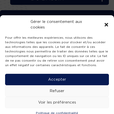
TÉLÉCHARGEZ GRATUITEMENT
Gérer le consentement aux
cookies
L’APPLICATION TVBA !
Pour offrir les meilleures expériences, nous utilisons des
technologies telles que les cookies pour stocker et/ou accéder
aux informations des appareils. Le fait de consentir à ces
technologies nous permettra de traiter des données telles que le
comportement de navigation ou les ID uniques sur ce site. Le fait
SUIVEZ-NOUS !
de ne pas consentir ou de retirer son consentement peut avoir
un effet négatif sur certaines caractéristiques et fonctions.
Charte de publication
-
Mentions légales
-
Accessibilité
-
Politique de confidentialité
-
Plan
Accepter
de site
-
SIBA
© 2026 création
Compos'it.
Refuser
Voir les préférences
Politique de confidentialité
ACTUS
ÉMISSIONS
AGENDA
WEBCAMS