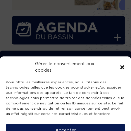
TÉLÉCHARGEZ GRATUITEMENT
Gérer le consentement aux
cookies
L’APPLICATION TVBA !
Pour offrir les meilleures expériences, nous utilisons des
technologies telles que les cookies pour stocker et/ou accéder
aux informations des appareils. Le fait de consentir à ces
technologies nous permettra de traiter des données telles que le
comportement de navigation ou les ID uniques sur ce site. Le fait
SUIVEZ-NOUS !
de ne pas consentir ou de retirer son consentement peut avoir
un effet négatif sur certaines caractéristiques et fonctions.
Charte de publication
-
Mentions légales
-
Accessibilité
-
Politique de confidentialité
-
Plan
Accepter