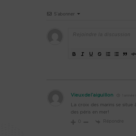
S’abonner
Vieuxdel’aiguillon
1 année i
La croix des marins se situe
des péris en mer!
Répondre
0