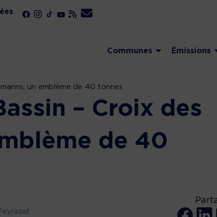
ées
Communes
Émissions
s marins, un emblème de 40 tonnes
Bassin – Croix des
emblème de 40
Part
Peyrazat