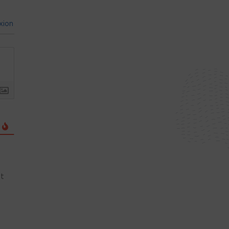
xion
nt