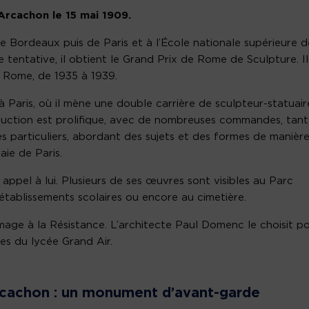
Arcachon le 15 mai 1909.
de Bordeaux puis de Paris et à l’École nationale supérieure d
e tentative, il obtient le Grand Prix de Rome de Sculpture. Il
 à Rome, de 1935 à 1939.
 à Paris, où il mène une double carrière de sculpteur-statuair
oduction est prolifique, avec de nombreuses commandes, tant
s particuliers, abordant des sujets et des formes de manièr
aie de Paris.
 appel à lui. Plusieurs de ses œuvres sont visibles au Parc
 établissements scolaires ou encore au cimetière.
mage à la Résistance. L’architecte Paul Domenc le choisit p
ées du lycée Grand Air.
Arcachon : un monument d’avant-garde