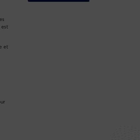
es
 est
e et
e
our