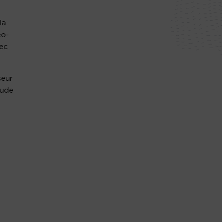
la
éo-
vec
seur
aude