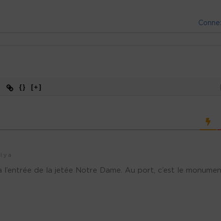
Conne
{}
[+]
l y a
 à l’entrée de la jetée Notre Dame. Au port, c’est le monume