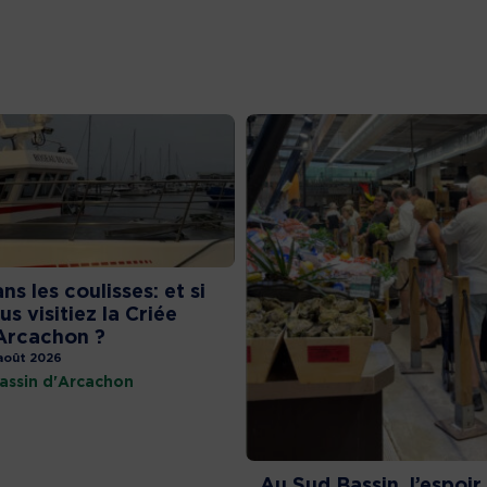
ns les coulisses: et si
us visitiez la Criée
Arcachon ?
août 2026
assin d'Arcachon
Au Sud Bassin, l’espoir