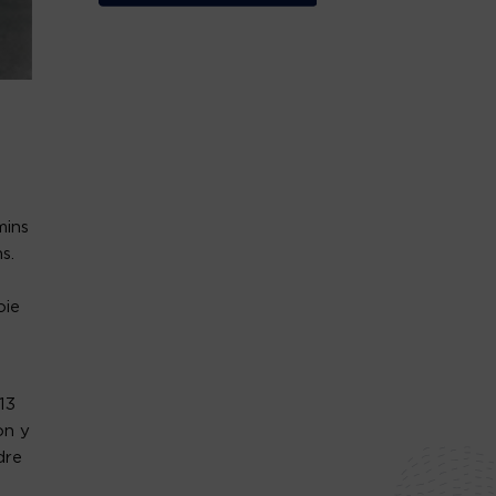
mins
s.
oie
13
on y
dre