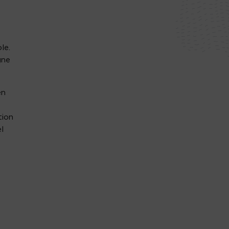
le.
gne
en
tion
l