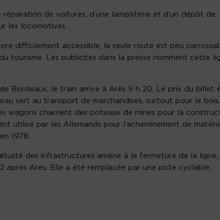
e réparation de voitures, d’une lampisterie et d’un dépôt de
r les locomotives.
re difficilement accessible, la seule route est peu carrossab
u tourisme. Les publicités dans la presse nomment cette li
de Bordeaux, le train arrive à Arès 9 h 20. Le prix du billet 
eau sert au transport de marchandises, surtout pour le bois.
es wagons charrient des poteaux de mines pour la construc
nt utilisé par les Allemands pour l’acheminement de matérie
’en 1978.
étusté des infrastructures amène à la fermeture de la ligne,
52 après Arès. Elle a été remplacée par une piste cyclable.