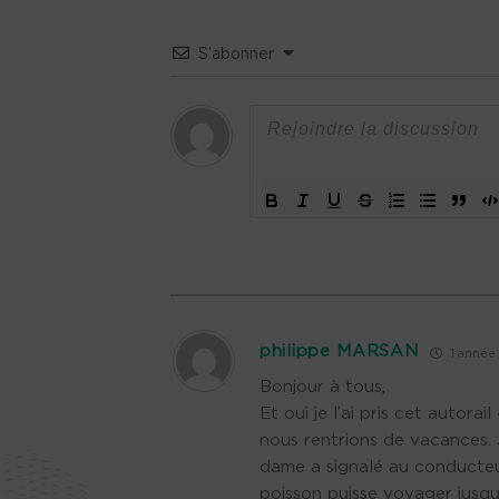
S’abonner
philippe MARSAN
1 année i
Bonjour à tous,
Et oui je l’ai pris cet autor
nous rentrions de vacances. 
dame a signalé au conducteur 
poisson puisse voyager jusqu