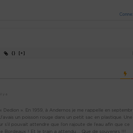
Conne
{}
[+]
l y a
ail « Dedion ». En 1959, à Andernos je me rappelle en septembr
J’avais un poisson rouge dans un petit sac en plastique. Une
s’il pouvait attendre que l’on rajoute de l’eau afin que ce
e Bordeaux ! Et le train a attendu…. Que de souvenirs !!!