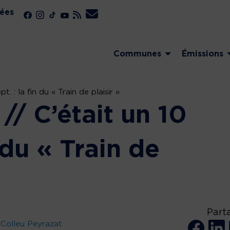
ées
Communes
Émissions
. : la fin du « Train de plaisir »
/ C’était un 10
n du « Train de
Part
Colleu Peyrazat