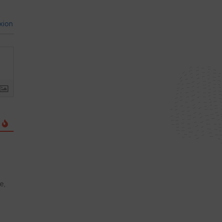
xion
e,