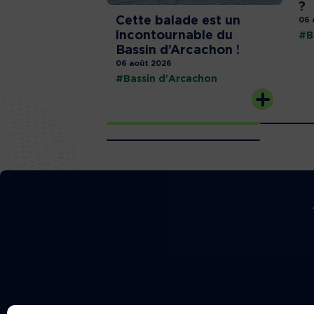
?
Cette balade est un
06 
incontournable du
#B
Bassin d’Arcachon !
06 août 2026
#Bassin d'Arcachon