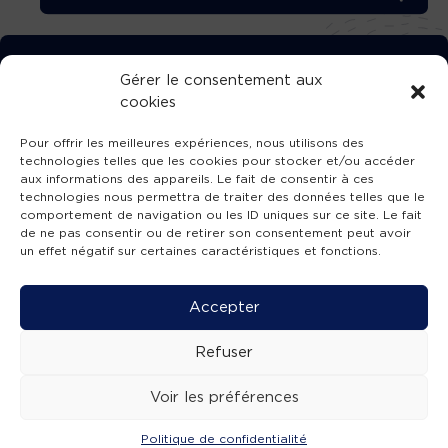
TÉLÉCHARGEZ GRATUITEMENT
Gérer le consentement aux
cookies
L’APPLICATION TVBA !
Pour offrir les meilleures expériences, nous utilisons des
technologies telles que les cookies pour stocker et/ou accéder
aux informations des appareils. Le fait de consentir à ces
technologies nous permettra de traiter des données telles que le
comportement de navigation ou les ID uniques sur ce site. Le fait
SUIVEZ-NOUS !
de ne pas consentir ou de retirer son consentement peut avoir
un effet négatif sur certaines caractéristiques et fonctions.
Charte de publication
-
Mentions légales
-
Accessibilité
-
Politique de confidentialité
-
Plan
Accepter
de site
-
SIBA
© 2026 création
Compos'it.
Refuser
Voir les préférences
Politique de confidentialité
ACTUS
ÉMISSIONS
AGENDA
WEBCAMS