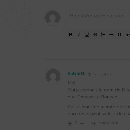
Sublett
1 mois il y a
Moi.
Oui je connais le nom de Dec
duc Decazes à Bonzac…
Pas ailleurs, un membre de ma
parents étaient valets de ch
Répondre
0