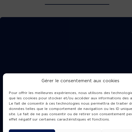
Gérer le consentement aux cookies
Pour offrir les meilleures expériences, nous utilisons des technologie
que les cookies pour stocker et/ou accéder aux informations des a
Le fait de consentir à ces technologies nous permettra de traiter d
données telles que le comportement de navigation ou les ID unique
site. Le fait de ne pas consentir ou de retirer son consentement pe
Cha
effet négatif sur certaines caractéristiques et fonctions.