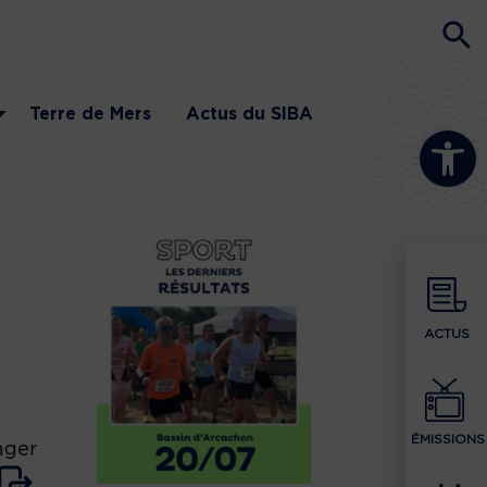
Terre de Mers
Actus du SIBA
Ouvrir la b
2
ACTUS
ÉMISSIONS
ager