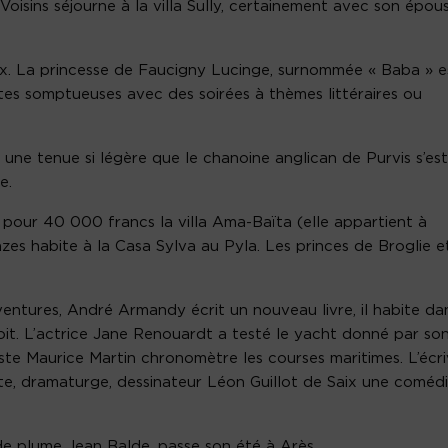
Voisins séjourne à la villa Sully, certainement avec son épou
. La princesse de Faucigny Lucinge, surnommée « Baba » e
es somptueuses avec des soirées à thèmes littéraires ou
une tenue si légère que le chanoine anglican de Purvis s’est
e.
ué pour 40 000 francs la villa Ama-Baïta (elle appartient à
es habite à la Casa Sylva au Pyla. Les princes de Broglie e
entures, André Armandy écrit un nouveau livre, il habite da
it. L’actrice Jane Renouardt a testé le yacht donné par so
iste Maurice Martin chronomètre les courses maritimes. L’écri
e, dramaturge, dessinateur Léon Guillot de Saix une coméd
 plume Jean Balde, passe son été à Arès.