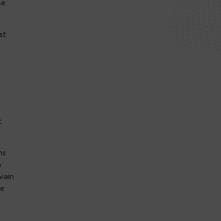
se
st
t
ns
n
vain
ie