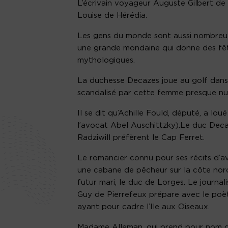
L’écrivain voyageur Auguste Gilbert de 
Louise de Hérédia.
Les gens du monde sont aussi nombreux
une grande mondaine qui donne des fêt
mythologiques.
La duchesse Decazes joue au golf dans 
scandalisé par cette femme presque nu
Il se dit qu’Achille Fould, député, a lo
l’avocat Abel Auschittzky).Le duc Decaz
Radziwill préfèrent le Cap Ferret.
Le romancier connu pour ses récits d’av
une cabane de pêcheur sur la côte noro
futur mari, le duc de Lorges. Le journal
Guy de Pierrefeux prépare avec le poèt
ayant pour cadre l’Ile aux Oiseaux.
Madame Alleman, qui prend pour nom de