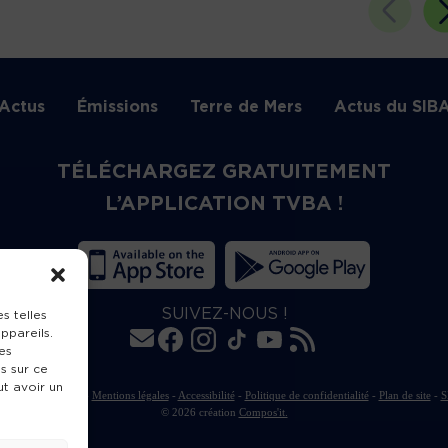
Actus
Émissions
Terre de Mers
Actus du SIB
TÉLÉCHARGEZ GRATUITEMENT
L’APPLICATION TVBA !
SUIVEZ-NOUS !
s telles
ppareils.
es
s sur ce
ut avoir un
rte de publication
-
Mentions légales
-
Accessibilité
-
Politique de confidentialité
-
Plan de site
-
S
© 2026 création
Compos'it.