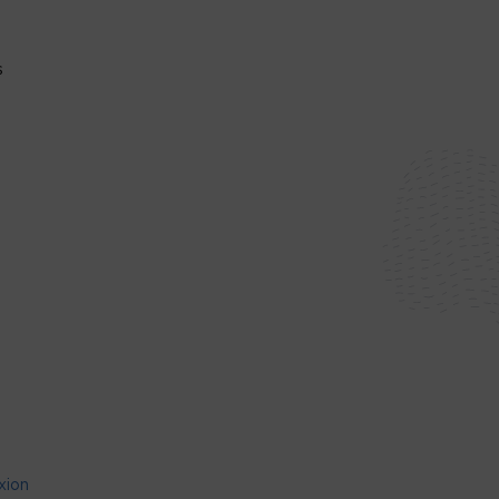
s
xion