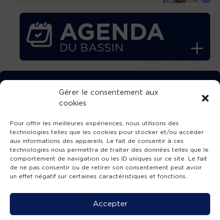
TÉLÉCHARGEZ GRATUITEMENT
Gérer le consentement aux
cookies
L’APPLICATION TVBA !
Pour offrir les meilleures expériences, nous utilisons des
technologies telles que les cookies pour stocker et/ou accéder
aux informations des appareils. Le fait de consentir à ces
technologies nous permettra de traiter des données telles que le
comportement de navigation ou les ID uniques sur ce site. Le fait
SUIVEZ-NOUS !
de ne pas consentir ou de retirer son consentement peut avoir
un effet négatif sur certaines caractéristiques et fonctions.
Charte de publication
-
Mentions légales
-
Accessibilité
-
Politique de confidentialité
-
Plan
Accepter
de site
-
SIBA
© 2026 création
Compos'it.