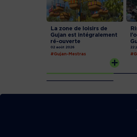
La zone de loisirs de
Ri
Gujan est intégralement
l’
ré-ouverte
Gu
02 août 2026
22 
#Gujan-Mestras
#G