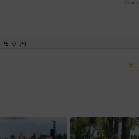
Conne
{}
[+]