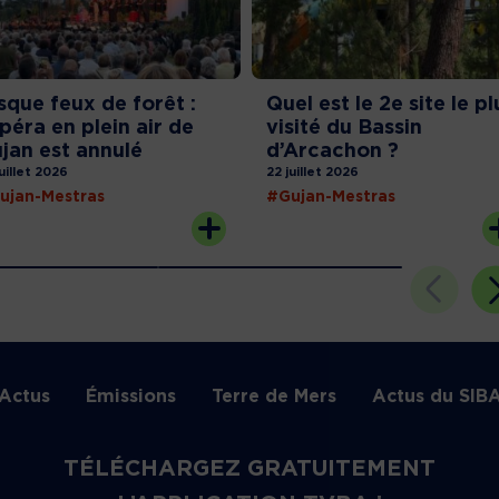
sque feux de forêt :
Quel est le 2e site le pl
opéra en plein air de
visité du Bassin
jan est annulé
d’Arcachon ?
juillet 2026
22 juillet 2026
ujan-Mestras
#Gujan-Mestras
Actus
Émissions
Terre de Mers
Actus du SIB
TÉLÉCHARGEZ GRATUITEMENT