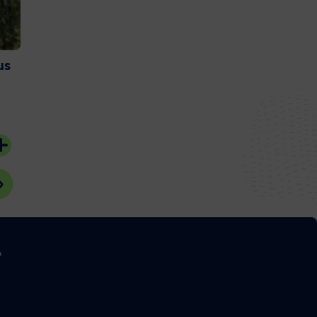
us
Et si vous deveniez
Couach lance 
bénévoles sur l’Ile aux
nouvelle gam
Oiseaux ?
catamaran
20 juillet 2026
15 juillet 2026
#Bassin d'Arcachon
#Gujan-Mestras
A