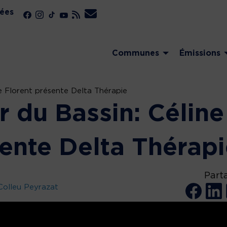
ées
Communes
Émissions
e Florent présente Delta Thérapie
 du Bassin: Céline
sente Delta Thérap
Part
Colleu Peyrazat