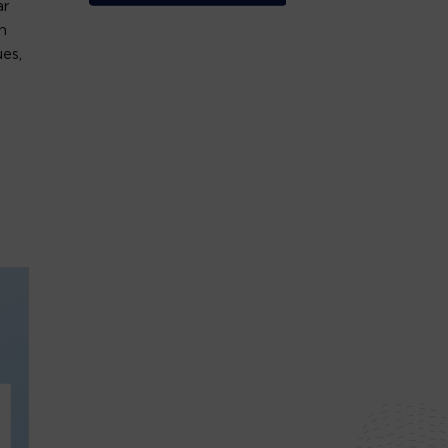
ar
n
ues,