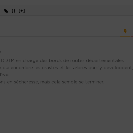
{}
[+]
a
 la DDTM en charge des bords de routes départementales.
n qui encombre les crastes et les arbres qui s’y développent,
’eau.
ns en sécheresse, mais cela semble se terminer.