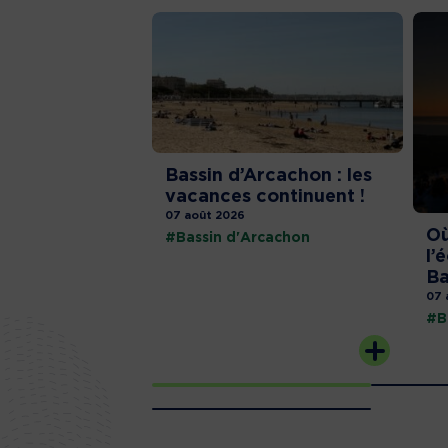
Bassin d’Arcachon : les
vacances continuent !
07 août 2026
Où
#Bassin d'Arcachon
l’
Ba
07 
#B