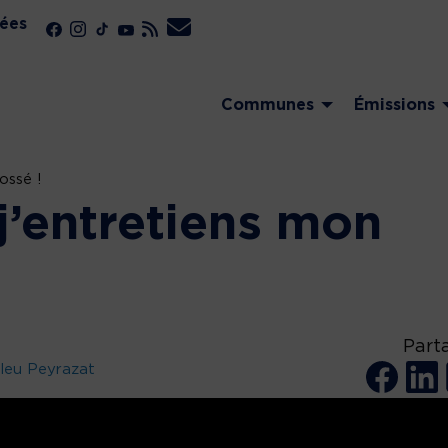
ées
Communes
Émissions
ossé !
j’entretiens mon
Part
leu Peyrazat