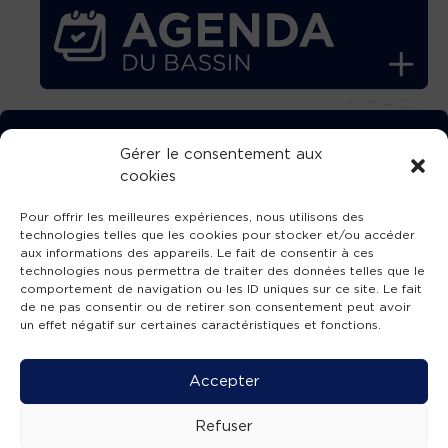
TÉLÉCHARGEZ GRATUITEMENT
Gérer le consentement aux
cookies
L’APPLICATION TVBA !
Pour offrir les meilleures expériences, nous utilisons des
technologies telles que les cookies pour stocker et/ou accéder
aux informations des appareils. Le fait de consentir à ces
technologies nous permettra de traiter des données telles que le
comportement de navigation ou les ID uniques sur ce site. Le fait
SUIVEZ-NOUS !
de ne pas consentir ou de retirer son consentement peut avoir
un effet négatif sur certaines caractéristiques et fonctions.
Charte de publication
-
Mentions légales
-
Accessibilité
-
Politique de confidentialité
-
Plan
Accepter
de site
-
SIBA
© 2026 création
Compos'it.
Refuser