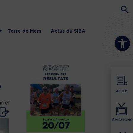
Terre de Mers
Actus du SIBA
Ouvrir la b
e
ACTUS
ager
ÉMISSIONS