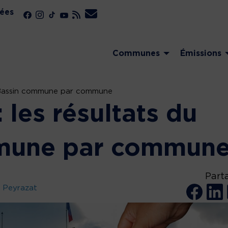
ées
Communes
Émissions
du Bassin commune par commune
 les résultats du
mune par commun
Part
 Peyrazat