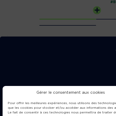
#B
Gérer le consentement aux cookies
Pour offrir les meilleures expériences, nous utilisons des technologie
que les cookies pour stocker et/ou accéder aux informations des a
Le fait de consentir à ces technologies nous permettra de traiter d