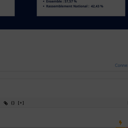
Conne
{}
[+]