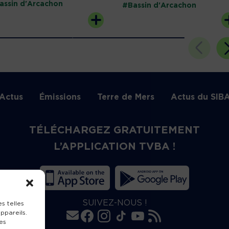
assin d'Arcachon
#Bassin d'Arcachon
Actus
Émissions
Terre de Mers
Actus du SIB
TÉLÉCHARGEZ GRATUITEMENT
L’APPLICATION TVBA !
SUIVEZ-NOUS !
s telles
ppareils.
es