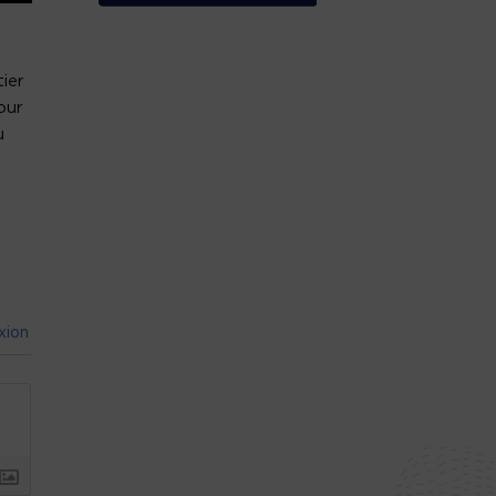
ier
our
ù
xion