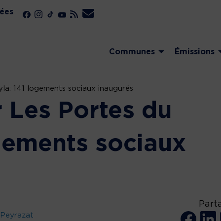
ées
Communes
Émissions
yla: 141 logements sociaux inaugurés
r Les Portes du
ogements sociaux
Part
 Peyrazat