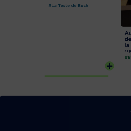
#La Teste de Buch
Au
de
la
31 j
#B