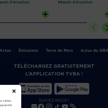
assin d'Arcachon
#Bassin d'Arcachon
Actus
Émissions
Terre de Mers
Actus du SIB
TÉLÉCHARGEZ GRATUITEMENT
L’APPLICATION TVBA !
SUIVEZ-NOUS !
s telles
ppareils.