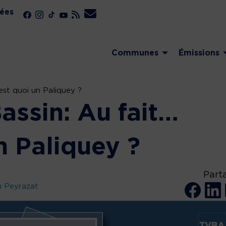
ées
Communes
Émissions
est quoi un Paliquey ?
assin: Au fait…
n Paliquey ?
Part
u Peyrazat