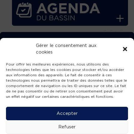
TÉLÉCHARGEZ GRATUITEMENT
Gérer le consentement aux
cookies
L’APPLICATION TVBA !
Pour offrir les meilleures expériences, nous utilisons des
technologies telles que les cookies pour stocker et/ou accéder
aux informations des appareils. Le fait de consentir à ces
technologies nous permettra de traiter des données telles que le
comportement de navigation ou les ID uniques sur ce site. Le fait
SUIVEZ-NOUS !
de ne pas consentir ou de retirer son consentement peut avoir
un effet négatif sur certaines caractéristiques et fonctions.
Charte de publication
-
Mentions légales
-
Accessibilité
-
Politique de confidentialité
-
Plan
Accepter
de site
-
SIBA
© 2026 création
Compos'it.
Refuser