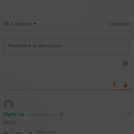
S’abonner
Connexion
Gigile ziz
3 années il y a
BRUH
Répondre
0