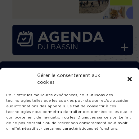
TÉLÉCHARGEZ GRATUITEMENT
Gérer le consentement aux
cookies
L’APPLICATION TVBA !
Pour offrir les meilleures expériences, nous utilisons des
technologies telles que les cookies pour stocker et/ou accéder
aux informations des appareils. Le fait de consentir à ces
technologies nous permettra de traiter des données telles que le
comportement de navigation ou les ID uniques sur ce site. Le fait
SUIVEZ-NOUS !
de ne pas consentir ou de retirer son consentement peut avoir
un effet négatif sur certaines caractéristiques et fonctions.