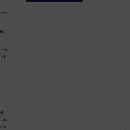
x
tres
nes
 les
 et
EI
lles
e à