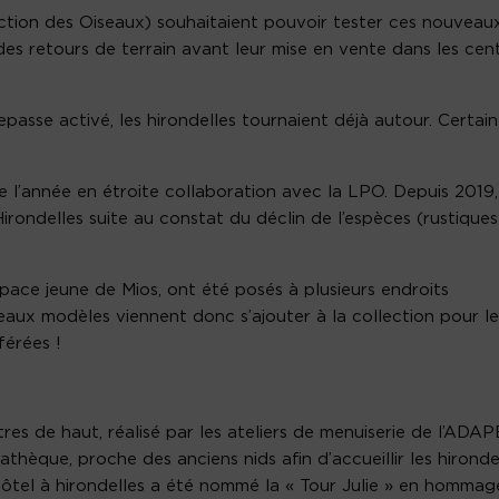
ction des Oiseaux) souhaitaient pouvoir tester ces nouveau
des retours de terrain avant leur mise en vente dans les cen
passe activé, les hirondelles tournaient déjà autour. Certai
de l’année en étroite collaboration avec la LPO. Depuis 2019,
irondelles suite au constat du déclin de l’espèces (rustiques
espace jeune de Mios, ont été posés à plusieurs endroits
aux modèles viennent donc s’ajouter à la collection pour le
férées !
res de haut, réalisé par les ateliers de menuiserie de l’ADAP
thèque, proche des anciens nids afin d’accueillir les hironde
’hôtel à hirondelles a été nommé la « Tour Julie » en hommag