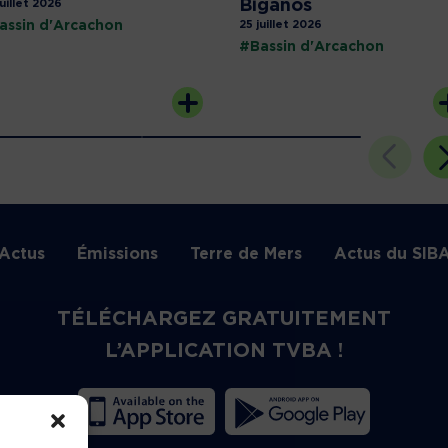
Biganos
juillet 2026
assin d'Arcachon
25 juillet 2026
#Bassin d'Arcachon
Actus
Émissions
Terre de Mers
Actus du SIB
TÉLÉCHARGEZ GRATUITEMENT
L’APPLICATION TVBA !