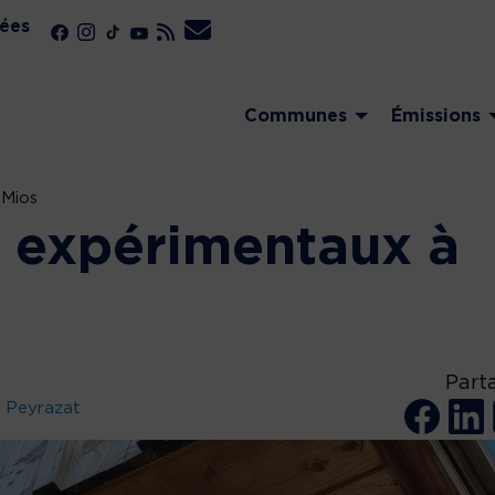
ées
Communes
Émissions
 Mios
s expérimentaux à
Part
 Peyrazat