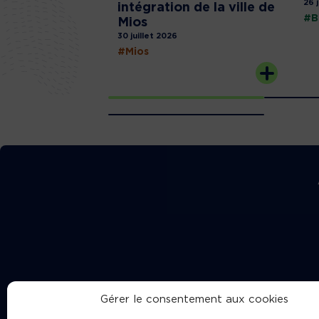
26 
intégration de la ville de
#B
Mios
30 juillet 2026
#Mios
Gérer le consentement aux cookies