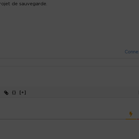
 projet de sauvegarde.
Conne
{}
[+]