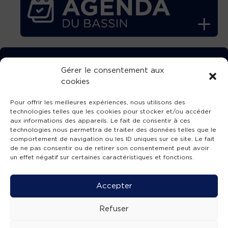
TÉLÉCHARGEZ GRATUITEMENT
Gérer le consentement aux
cookies
L’APPLICATION TVBA !
Pour offrir les meilleures expériences, nous utilisons des
technologies telles que les cookies pour stocker et/ou accéder
aux informations des appareils. Le fait de consentir à ces
technologies nous permettra de traiter des données telles que le
comportement de navigation ou les ID uniques sur ce site. Le fait
SUIVEZ-NOUS !
de ne pas consentir ou de retirer son consentement peut avoir
un effet négatif sur certaines caractéristiques et fonctions.
Charte de publication
-
Mentions légales
-
Accessibilité
-
Politique de confidentialité
-
Plan
Accepter
de site
-
SIBA
© 2026 création
Compos'it.
Refuser