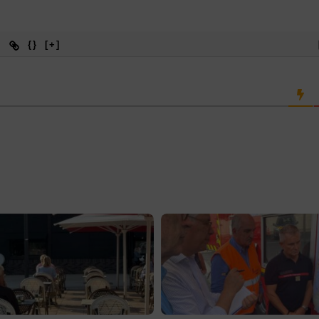
{}
[+]