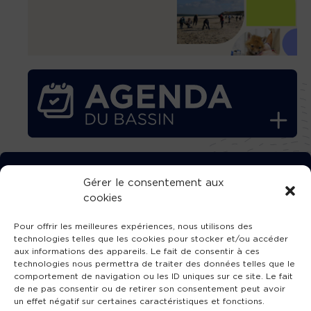
TÉLÉCHARGEZ GRATUITEMENT
Gérer le consentement aux
cookies
L’APPLICATION TVBA !
Pour offrir les meilleures expériences, nous utilisons des
technologies telles que les cookies pour stocker et/ou accéder
aux informations des appareils. Le fait de consentir à ces
technologies nous permettra de traiter des données telles que le
comportement de navigation ou les ID uniques sur ce site. Le fait
SUIVEZ-NOUS !
de ne pas consentir ou de retirer son consentement peut avoir
un effet négatif sur certaines caractéristiques et fonctions.