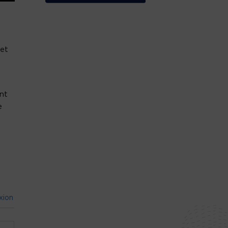
 et
nt
e
xion