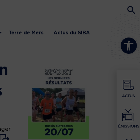
Terre de Mers
Actus du SIBA
Ouvrir la b
en
s
ACTUS
ÉMISSIONS
ager