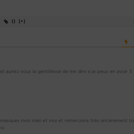
{}
[+]
eil auriez vous la gentillesse de me dire si je peux en avoir 3
 masques mon mari et moi et remercions très sincèrement t
ci