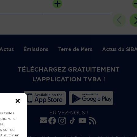
Actus
Émissions
Terre de Mers
Actus du SIB
TÉLÉCHARGEZ GRATUITEMENT
L’APPLICATION TVBA !
SUIVEZ-NOUS !
s telles
ppareils.
es
s sur ce
ut avoir un