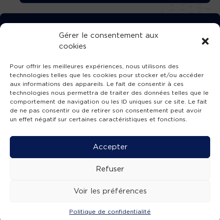
TÉLÉCHARGEZ GRATUITEMENT
Gérer le consentement aux
cookies
L’APPLICATION TVBA !
Pour offrir les meilleures expériences, nous utilisons des
technologies telles que les cookies pour stocker et/ou accéder
aux informations des appareils. Le fait de consentir à ces
technologies nous permettra de traiter des données telles que le
comportement de navigation ou les ID uniques sur ce site. Le fait
SUIVEZ-NOUS !
de ne pas consentir ou de retirer son consentement peut avoir
un effet négatif sur certaines caractéristiques et fonctions.
Charte de publication
-
Mentions légales
-
Accessibilité
-
Politique de confidentialité
-
Plan
Accepter
de site
-
SIBA
© 2026 création
Compos'it.
Refuser
Voir les préférences
Politique de confidentialité
ACTUS
ÉMISSIONS
AGENDA
WEBCAMS