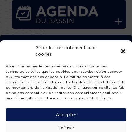
TÉLÉCHARGEZ GRATUITEMENT
Gérer le consentement aux
cookies
L’APPLICATION TVBA !
Pour offrir les meilleures expériences, nous utilisons des
technologies telles que les cookies pour stocker et/ou accéder
aux informations des appareils. Le fait de consentir à ces
technologies nous permettra de traiter des données telles que le
comportement de navigation ou les ID uniques sur ce site. Le fait
SUIVEZ-NOUS !
de ne pas consentir ou de retirer son consentement peut avoir
un effet négatif sur certaines caractéristiques et fonctions.
Charte de publication
-
Mentions légales
-
Accessibilité
-
Politique de confidentialité
-
Plan
Accepter
de site
-
SIBA
© 2026 création
Compos'it.
Refuser