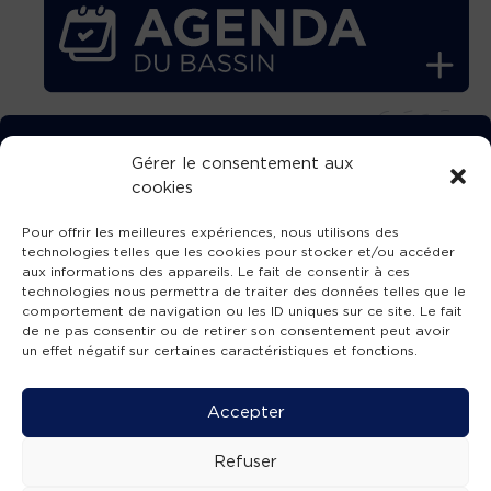
TÉLÉCHARGEZ GRATUITEMENT
Gérer le consentement aux
cookies
L’APPLICATION TVBA !
Pour offrir les meilleures expériences, nous utilisons des
technologies telles que les cookies pour stocker et/ou accéder
aux informations des appareils. Le fait de consentir à ces
technologies nous permettra de traiter des données telles que le
comportement de navigation ou les ID uniques sur ce site. Le fait
SUIVEZ-NOUS !
de ne pas consentir ou de retirer son consentement peut avoir
un effet négatif sur certaines caractéristiques et fonctions.
Charte de publication
-
Mentions légales
-
Accessibilité
-
Politique de confidentialité
-
Plan
Accepter
de site
-
SIBA
© 2026 création
Compos'it.
Refuser