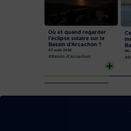
Où et quand regarder
Ce
l’éclipse solaire sur le
in
Bassin d’Arcachon ?
Ba
07 août 2026
06 
#Bassin d'Arcachon
#B