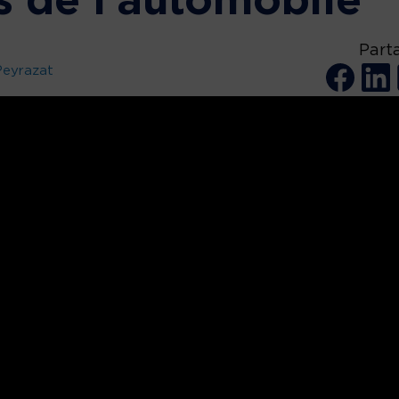
s de l’automobile
Part
Peyrazat