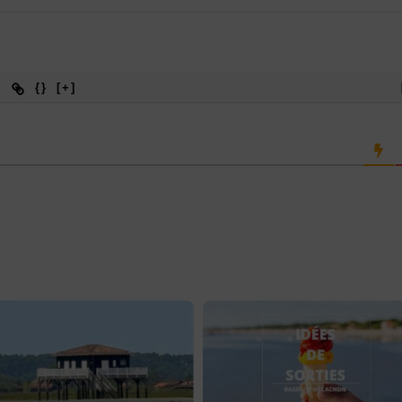
{}
[+]