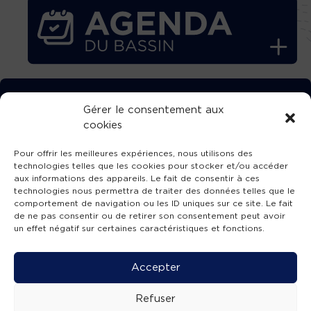
TÉLÉCHARGEZ GRATUITEMENT
Gérer le consentement aux
cookies
L’APPLICATION TVBA !
Pour offrir les meilleures expériences, nous utilisons des
technologies telles que les cookies pour stocker et/ou accéder
aux informations des appareils. Le fait de consentir à ces
technologies nous permettra de traiter des données telles que le
comportement de navigation ou les ID uniques sur ce site. Le fait
SUIVEZ-NOUS !
de ne pas consentir ou de retirer son consentement peut avoir
un effet négatif sur certaines caractéristiques et fonctions.
Charte de publication
-
Mentions légales
-
Accessibilité
-
Politique de confidentialité
-
Plan
Accepter
de site
-
SIBA
© 2026 création
Compos'it.
Refuser