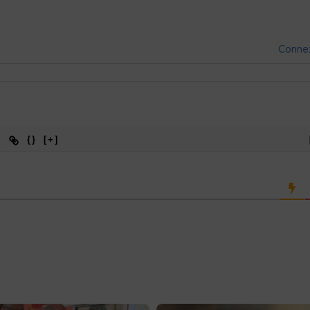
Conne
{}
[+]