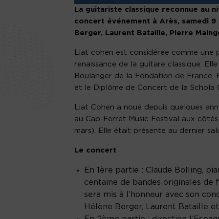
La guitariste classique reconnue au n
concert événement à Arès, samedi 9 m
Berger, Laurent Bataille, Pierre Mai
Liat cohen est considérée comme une pi
renaissance de la guitare classique. Elle 
Boulanger de la Fondation de France. El
et le Diplôme de Concert de la Schola 
Liat Cohen a noué depuis quelques année
au Cap-Ferret Music Festival aux côtés
mars). Elle était présente au dernier sa
Le concert
En 1ère partie : Claude Bolling, pi
centaine de bandes originales de f
sera mis à l’honneur avec son conc
Hélène Berger, Laurent Bataille et
En 2ème partie : direction l’Esp