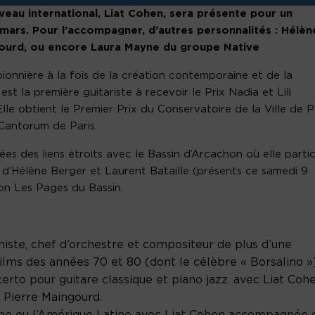
iveau international, Liat Cohen, sera présente pour un
ars. Pour l’accompagner, d’autres personnalités : Hélèn
ngourd, ou encore Laura Mayne du groupe Native
onnière à la fois de la création contemporaine et de la
est la première guitariste à recevoir le Prix Nadia et Lili
le obtient le Premier Prix du Conservatoire de la Ville de P
Cantorum de Paris.
s des liens étroits avec le Bassin d’Arcachon où elle parti
 d’Hélène Berger et Laurent Bataille (présents ce samedi 9
lon Les Pages du Bassin.
aniste, chef d’orchestre et compositeur de plus d’une
ilms des années 70 et 80 (dont le célèbre « Borsalino »)
erto pour guitare classique et piano jazz. avec Liat Cohe
 Pierre Maingourd.
agne ou l’Amérique Latine avec Liat Cohen accompagnée 