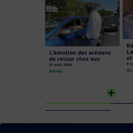
Ré
La
L’émotion des arésiens
et
de retour chez eux
31 j
01 août 2026
#L
#Arès