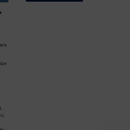
e
aris
cipe
,
n,
de